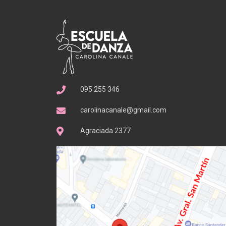
095 255 346
carolinacanale@gmail.com
Agraciada 2377