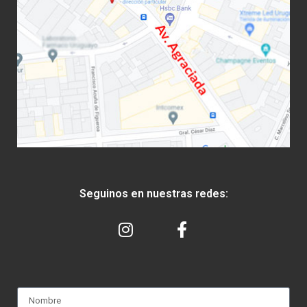
Seguinos en nuestras redes: