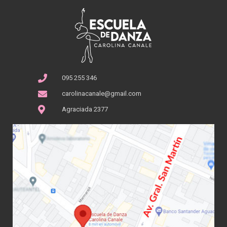
095 255 346
carolinacanale@gmail.com
Agraciada 2377