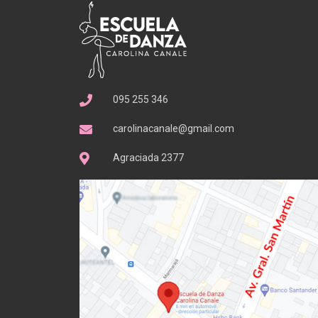
095 255 346
carolinacanale@gmail.com
Agraciada 2377