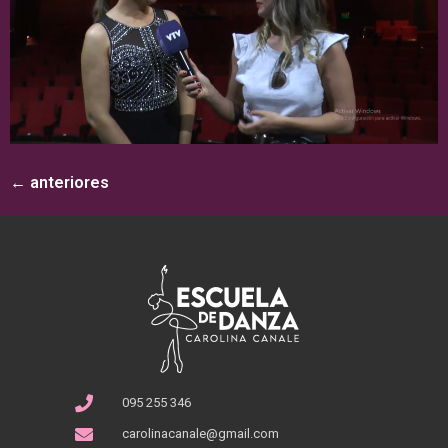
←
anteriores
095 255 346
carolinacanale@gmail.com