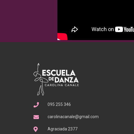
095 255 346
carolinacanale@gmail.com
Agraciada 2377