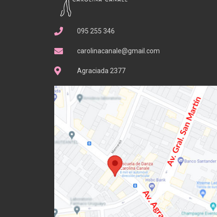
095 255 346
carolinacanale@gmail.com
Agraciada 2377