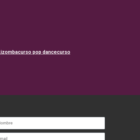
kizomba
curso pop dance
curso