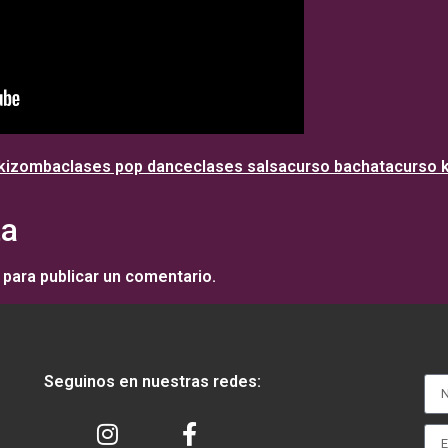
 kizomba
clases pop dance
clases salsa
curso bachata
curso 
ta
para publicar un comentario.
Seguinos en nuestras redes: