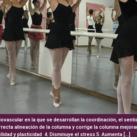
iovascular en la que se desarrollan la coordinación, el senti
rrecta alineación de la columna y corrige la columna mejorand
bilidad y plasticidad 4. Disminuye el stress 5. Aumenta […]