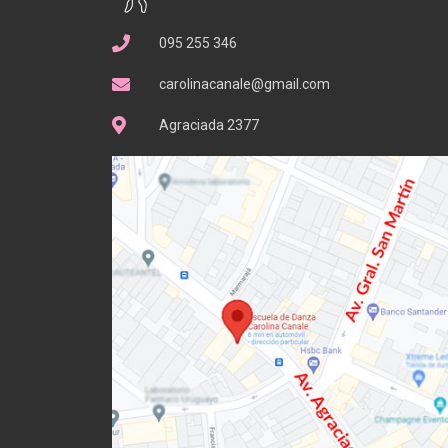
095 255 346
carolinacanale@gmail.com
Agraciada 2377