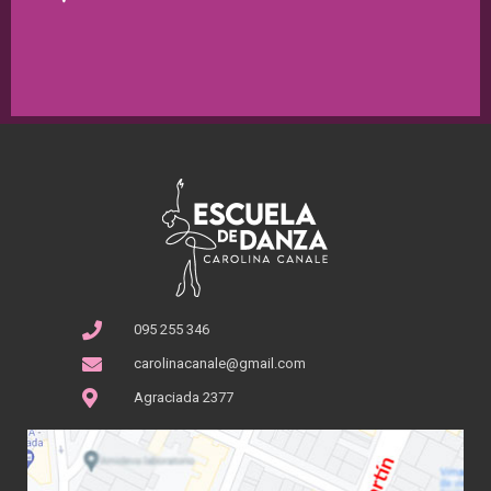
095 255 346
carolinacanale@gmail.com
Agraciada 2377